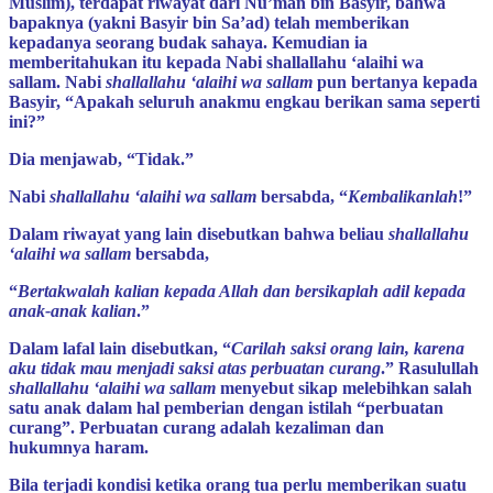
Muslim), terdapat riwayat dari Nu’man bin Basyir, bahwa
bapaknya (yakni Basyir bin Sa’ad) telah memberikan
kepadanya seorang budak sahaya. Kemudian ia
memberitahukan itu kepada Nabi shallallahu ‘alaihi wa
sallam. Nabi
shallallahu ‘alaihi wa sallam
pun bertanya kepada
Basyir, “Apakah seluruh anakmu engkau berikan sama seperti
ini?”
Dia menjawab, “Tidak.”
Nabi
shallallahu ‘alaihi wa sallam
bersabda, “
Kembalikanlah
!”
Dalam riwayat yang lain disebutkan bahwa beliau
shallallahu
‘alaihi wa sallam
bersabda,
“
Bertakwalah kalian kepada Allah dan bersikaplah adil kepada
anak-anak kalian
.”
Dalam lafal lain disebutkan, “
Carilah saksi orang lain, karena
aku tidak mau menjadi saksi atas perbuatan curang
.” Rasulullah
shallallahu ‘alaihi wa sallam
menyebut sikap melebihkan salah
satu anak dalam hal pemberian dengan istilah “perbuatan
curang”. Perbuatan curang adalah kezaliman dan
hukumnya haram.
Bila terjadi kondisi ketika orang tua perlu memberikan suatu