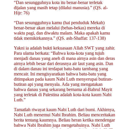
“Dan sesungguhnya kota itu benar-benar terletak
dijalan yang masih tetap (dilalui manusia).” (QS. al-
Hijr: 76)
“Dan sesungguhnya kamu (hai penduduk Mekah)
benar-benar akan melalui (behas-bekas) mereka di
waktu pagi, dan diwaktu malam. Maka apakah kamu
tidak memikirkannya.” (QS. ash-Shaffat: 137-138)
Yakni ia adalah bukti kekuasaan Allah SWT yang zahir.
Para ulama berkata: “Bahwa kota-kota yang tujuh
menjadi danau yang aneh di mana airnya asin dan deras
airnya lebih besar dari derasnya air laut yang asin. Dan
di dalam danau ini terdapat batu-batu tarnbang yang
mencair. Ini mengisyaratkan bahwa batu-batu yang
ditimpakan pada kaum Nabi Luth menyerupai butiran-
butiran api yang menyala. Ada yang mengatakan
bahwa danau yang sekarang bernama al-Bahrul Mayit
yang terletak di Palestina adalah kota-kota kaum Nabi
Luth.”
Tamatlah riwayat kaum Nabi Luth dari bumi. Akhirnya,
Nabi Luth menemui Nabi Ibrahim. Beliau menceritakan
berita tentang kaumnya. Beliau heran ketika mendengar
bahwa Nabi Ibrahim juga mengetahuinya. Nabi Luth