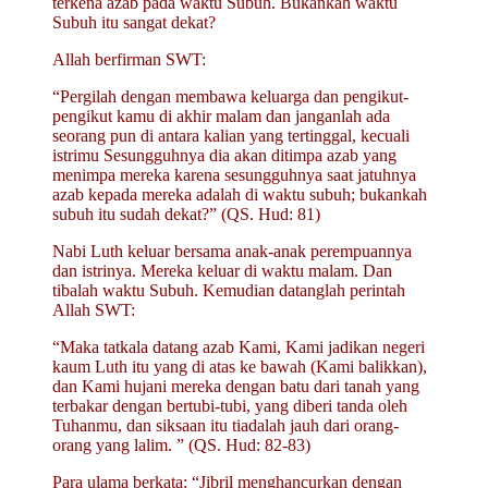
terkena azab pada waktu Subuh. Bukankah waktu
Subuh itu sangat dekat?
Allah berfirman SWT:
“Pergilah dengan membawa keluarga dan pengikut-
pengikut kamu di akhir malam dan janganlah ada
seorang pun di antara kalian yang tertinggal, kecuali
istrimu Sesungguhnya dia akan ditimpa azab yang
menimpa mereka karena sesungguhnya saat jatuhnya
azab kepada mereka adalah di waktu subuh; bukankah
subuh itu sudah dekat?” (QS. Hud: 81)
Nabi Luth keluar bersama anak-anak perempuannya
dan istrinya. Mereka keluar di waktu malam. Dan
tibalah waktu Subuh. Kemudian datanglah perintah
Allah SWT:
“Maka tatkala datang azab Kami, Kami jadikan negeri
kaum Luth itu yang di atas ke bawah (Kami balikkan),
dan Kami hujani mereka dengan batu dari tanah yang
terbakar dengan bertubi-tubi, yang diberi tanda oleh
Tuhanmu, dan siksaan itu tiadalah jauh dari orang-
orang yang lalim. ” (QS. Hud: 82-83)
Para ulama berkata: “Jibril menghancurkan dengan