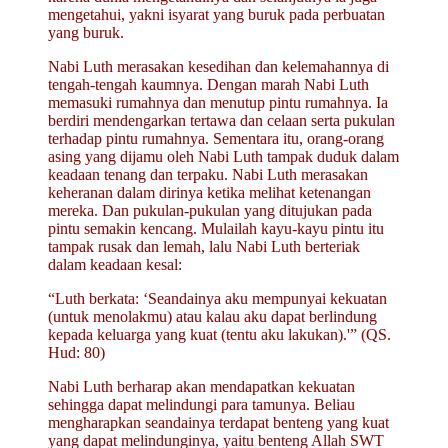
mengetahui, yakni isyarat yang buruk pada perbuatan
yang buruk.
Nabi Luth merasakan kesedihan dan kelemahannya di
tengah-tengah kaumnya. Dengan marah Nabi Luth
memasuki rumahnya dan menutup pintu rumahnya. Ia
berdiri mendengarkan tertawa dan celaan serta pukulan
terhadap pintu rumahnya. Sementara itu, orang-orang
asing yang dijamu oleh Nabi Luth tampak duduk dalam
keadaan tenang dan terpaku. Nabi Luth merasakan
keheranan dalam dirinya ketika melihat ketenangan
mereka. Dan pukulan-pukulan yang ditujukan pada
pintu semakin kencang. Mulailah kayu-kayu pintu itu
tampak rusak dan lemah, lalu Nabi Luth berteriak
dalam keadaan kesal:
“Luth berkata: ‘Seandainya aku mempunyai kekuatan
(untuk menolakmu) atau kalau aku dapat berlindung
kepada keluarga yang kuat (tentu aku lakukan).'” (QS.
Hud: 80)
Nabi Luth berharap akan mendapatkan kekuatan
sehingga dapat melindungi para tamunya. Beliau
mengharapkan seandainya terdapat benteng yang kuat
yang dapat melindunginya, yaitu benteng Allah SWT