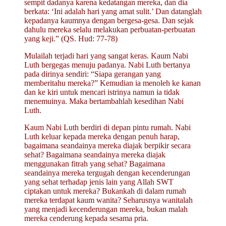
sempit dadanya karena kedatangan mereka, dan dia
berkata: ‘Ini adalah hari yang amat sulit.’ Dan datanglah
kepadanya kaumnya dengan bergesa-gesa. Dan sejak
dahulu mereka selalu melakukan perbuatan-perbuatan
yang keji.” (QS. Hud: 77-78)
Mulailah terjadi hari yang sangat keras. Kaum Nabi
Luth bergegas menuju padanya. Nabi Luth bertanya
pada dirinya sendiri: “Siapa gerangan yang
memberitahu mereka?” Kemudian ia menoleh ke kanan
dan ke kiri untuk mencari istrinya namun ia tidak
menemuinya. Maka bertambahlah kesedihan Nabi
Luth.
Kaum Nabi Luth berdiri di depan pintu rumah. Nabi
Luth keluar kepada mereka dengan penuh harap,
bagaimana seandainya mereka diajak berpikir secara
sehat? Bagaimana seandainya mereka diajak
menggunakan fitrah yang sehat? Bagaimana
seandainya mereka tergugah dengan kecenderungan
yang sehat terhadap jenis lain yang Allah SWT
ciptakan untuk mereka? Bukankah di dalam rumah
mereka terdapat kaum wanita? Seharusnya wanitalah
yang menjadi kecenderungan mereka, bukan malah
mereka cenderung kepada sesama pria.