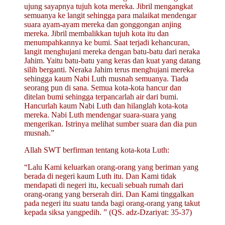
ujung sayapnya tujuh kota mereka. Jibril mengangkat
semuanya ke langit sehingga para malaikat mendengar
suara ayam-ayam mereka dan gonggongan anjing
mereka. Jibril membalikkan tujuh kota itu dan
menumpahkannya ke bumi. Saat terjadi kehancuran,
langit menghujani mereka dengan batu-batu dari neraka
Jahim. Yaitu batu-batu yang keras dan kuat yang datang
silih berganti. Neraka Jahim terus menghujani mereka
sehingga kaum Nabi Luth musnah semuanya. Tiada
seorang pun di sana. Semua kota-kota hancur dan
ditelan bumi sehingga terpancarlah air dari bumi.
Hancurlah kaum Nabi Luth dan hilanglah kota-kota
mereka. Nabi Luth mendengar suara-suara yang
mengerikan. Istrinya melihat sumber suara dan dia pun
musnah.”
Allah SWT berfirman tentang kota-kota Luth:
“Lalu Kami keluarkan orang-orang yang beriman yang
berada di negeri kaum Luth itu. Dan Kami tidak
mendapati di negeri itu, kecuali sebuah rumah dari
orang-orang yang berserah diri. Dan Kami tinggalkan
pada negeri itu suatu tanda bagi orang-orang yang takut
kepada siksa yangpedih. ” (QS. adz-Dzariyat: 35-37)