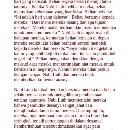
hari yang dahsyat. Beliau segera berlari menuju tamu-
tamunya. Ketika Nabi Luth melihat mereka, beliau
merasakan keheranan yang luar biasa. Beliau berkata:
“Ini adalah hari yang dahsyat.” Beliau bertanya kepada
mereka: “Dari mana mereka datang dan apa tujuan
mereka?” Mereka malah terdiam dan justru memintanya
untuk menjamu mereka.” Nabi Luth tampak malu di
hadapan mereka, kemudian beliau berjalan di depan
mereka sedikit lalu beliau berhenti sambil menoleh
kepada mereka dan berkata: “Saya belum mengetahui
kaum yang lebih keji di muka bumi ini selain penduduk
negeri ini.” Beliau mengatakan demikian dengan
maksud agar mereka mengurungkan niat mereka untuk
bermalam di negerinya. Namun mereka tidak peduli
dengan ucapan Nabi Luth dan mereka tidak
memberikan komentar atasnya.
Nabi Luth kembali berjalan bersama mereka dan beliau
selalu berusaha untuk mengalihkan pembicaraan
tentang kaumnya. Nabi Luth memberitahu mereka
bahwa penduduk desanya sangat jahat dan
menghinakan tamu-tamu mereka. Di samping itu,
mereka juga membuat kerusakan di muka bumi dan
seringkali terjadi pertentangan di dalam desanya.
Pemberitahuan tersebut dimaksudkan agar para