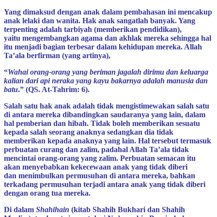
Yang dimaksud dengan anak dalam pembahasan ini mencakup
anak lelaki dan wanita. Hak anak sangatlah banyak. Yang
terpenting adalah tarbiyah (memberikan pendidikan),
yaitu mengembangkan agama dan akhlak mereka sehingga hal
itu menjadi bagian terbesar dalam kehidupan mereka. Allah
Ta’ala berfirman (yang artinya),
“
Wahai orang-orang yang beriman jagalah dirimu dan keluarga
kalian dari api neraka yang kayu bakarnya adalah manusia dan
batu
.” (QS. At-Tahrim: 6).
Salah satu hak anak adalah tidak mengistimewakan salah satu
di antara mereka dibandingkan saudaranya yang lain, dalam
hal pemberian dan hibah. Tidak boleh memberikan sesuatu
kepada salah seorang anaknya sedangkan dia tidak
memberikan kepada anaknya yang lain. Hal tersebut termasuk
perbuatan curang dan zalim, padahal Allah Ta’ala tidak
mencintai orang-orang yang zalim. Perbuatan semacan itu
akan menyebabkan kekecewaan anak yang tidak diberi
dan menimbulkan permusuhan di antara mereka, bahkan
terkadang permusuhan terjadi antara anak yang tidak diberi
dengan orang tua mereka.
Di dalam
Shahihain
(kitab Shahih Bukhari dan Shahih