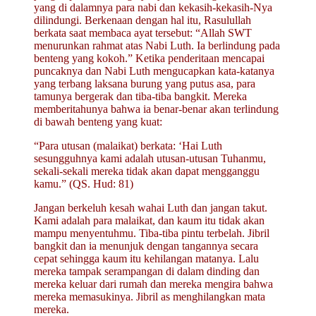
yang di dalamnya para nabi dan kekasih-kekasih-Nya
dilindungi. Berkenaan dengan hal itu, Rasulullah
berkata saat membaca ayat tersebut: “Allah SWT
menurunkan rahmat atas Nabi Luth. Ia berlindung pada
benteng yang kokoh.” Ketika penderitaan mencapai
puncaknya dan Nabi Luth mengucapkan kata-katanya
yang terbang laksana burung yang putus asa, para
tamunya bergerak dan tiba-tiba bangkit. Mereka
memberitahunya bahwa ia benar-benar akan terlindung
di bawah benteng yang kuat:
“Para utusan (malaikat) berkata: ‘Hai Luth
sesungguhnya kami adalah utusan-utusan Tuhanmu,
sekali-sekali mereka tidak akan dapat mengganggu
kamu.” (QS. Hud: 81)
Jangan berkeluh kesah wahai Luth dan jangan takut.
Kami adalah para malaikat, dan kaum itu tidak akan
mampu menyentuhmu. Tiba-tiba pintu terbelah. Jibril
bangkit dan ia menunjuk dengan tangannya secara
cepat sehingga kaum itu kehilangan matanya. Lalu
mereka tampak serampangan di dalam dinding dan
mereka keluar dari rumah dan mereka mengira bahwa
mereka memasukinya. Jibril as menghilangkan mata
mereka.