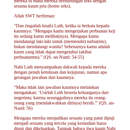
mereka di mana mereka berhubungan seks dengan
sesama kaum pria (homo seks).
Allah SWT berfirman:
“Dan (ingatlah kisah) Luth, ketika ia berkata kepada
kaumnya: “Mengapa kamu mengerjakan perbuatan keji
itu sedang kamu melihat(nya). Mengapa kamu
mendatangi laki-laki untuk (memenuhi) nafsu(mu),
bukan mendatangi wanita? Sebenarnya kamu adalah
kaum yang tidak dapat mengetahui (akibat
perbuatanmu).” (QS. an-Naml: 54-55)
Nabi Luth menyampaikan dakwah kepada mereka
dengan penuh ketulusan dan kejujuran, namun apa
gerangan jawaban dari kaumnya:
“Maka tidak lain jawaban kaumnya melainkan
mengatakan: ‘Usirlah Luth beserta keluarganya dari
negerimu; karena sesungguhnya mereka itu orang-
orang yang (mendakwahkan dirinya) bersih.'” (QS. an-
Naml: 56)
Mengapa mereka menjadikan sesuatu yang patut dipuji
menjadi sesuatu yang tercela yang kemudian harus
diusir dan dikeluarkan. Tampak bahwa jiwa kaum Nabi