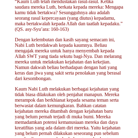
“Kaum Luth telah mendustakan rasul-rasul. Ketika
saudara mereka Luth, berkata kepada mereka: Mengapa
kamu tidak bertakwa? Sesungguhnya aku adalah
seorang rasul kepercayaan (yang diutus) kepadamu,
maka bertakwalah kepada Allah dan taatlah kepadaku.”
(QS. asy-Syu’ara: 160-163)
Dengan kelembutan dan kasih sayang semacam ini,
Nabi Luth berdakwah kepada kaumnya. Beliau
mengajak mereka untuk hanya menyembah kepada
Allah SWT yang tiada sekutu bagi-Nya. Dan melarang
mereka untuk melakukan kejahatan dan kekejian.
Namun dakwah beliau berhadapan dengan hati yang
keras dan jiwa yang sakit serta penolakan yang berasal
dari kesombongan.
Kaum Nabi Luth melakukan berbagai kejahatan yang
tidak biasa dilakukan oleh penjahat manapun. Mereka
merampok dan berkhianat kepada sesama teman serta
berwasiat dalam kemungkaran. Bahkan catatan
kejahatan mereka ditambah dengan keja­hatan baru
yang belum pernah terjadi di muka bumi. Mereka
memadamkan potensi kemanusiaan mereka dan daya
kreatifitas yang ada dalam diri mereka. Yaitu kejahatan
yang belum pernah dilakukan seseorang pun sebelum