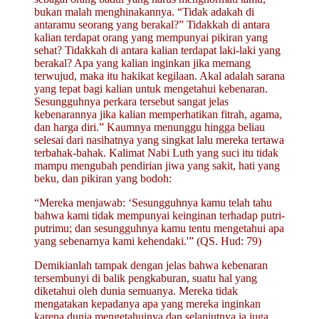
bukan malah menghinakannya. “Tidak adakah di
antaramu seorang yang berakal?” Tidakkah di antara
kalian terdapat orang yang mempunyai pikiran yang
sehat? Tidakkah di antara kalian terdapat laki-laki yang
berakal? Apa yang kalian inginkan jika memang
terwujud, maka itu hakikat kegilaan. Akal adalah sarana
yang tepat bagi kalian untuk mengetahui kebenaran.
Sesungguhnya perkara tersebut sangat jelas
kebenarannya jika kalian memperhatikan fitrah, agama,
dan harga diri.” Kaumnya menunggu hingga beliau
selesai dari nasihatnya yang singkat lalu mereka tertawa
terbahak-bahak. Kalimat Nabi Luth yang suci itu tidak
mampu mengubah pendirian jiwa yang sakit, hati yang
beku, dan pikiran yang bodoh:
“Mereka menjawab: ‘Sesungguhnya kamu telah tahu
bahwa kami tidak mempunyai keinginan terhadap putri-
putrimu; dan sesungguhnya kamu tentu mengetahui apa
yang sebenarnya kami kehendaki.'” (QS. Hud: 79)
Demikianlah tampak dengan jelas bahwa kebenaran
tersembunyi di balik pengkaburan, suatu hal yang
diketahui oleh dunia semuanya. Mereka tidak
mengatakan kepadanya apa yang mereka inginkan
karena dunia mengetahuinya dan selanjutnya ia juga