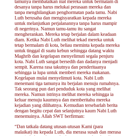
tamunya membatalkan niat mereka untuk bermalam di
desanya tanpa harus melukai perasaan mereka dan
tanpa menghilangkan penghormatan pada tamu. Nabi
Luth berusaha dan mengisyaratkan kepada mereka
untuk melanjutkan perjalanannya tanpa harus mampir
di negerinya. Namun tamu-tamu itu sangat
mengherankan. Mereka tetap berjalan dalam keadaan
diam. Ketika Nabi Luth melihat tekad mereka untuk
tetap bermalam di kota, beliau meminta kepada mereka
untuk tinggal di suatu kebun sehingga datang waktu
Maghrib dan kegelapan menyelimuti segala penjuru
kota. Nabi Luth sangat bersedih dan dadanya menjadi
sempit. Karena rasa takutnya dan penderitaanya
sehingga ia lupa untuk memberi mereka makanan.
Kegelapan mulai menyelimuti kota. Nabi Luth
menemani tiga tamunya itu berjalan menuju rumahnya.
Tak seorang pun dari penduduk kota yang melihat
mereka. Namun istrinya melihat mereka sehingga ia
keluar menuju kaumnya dan memberitahu mereka
kejadian yang dilihatnya. Kemudian tersebarlah berita
dengan begitu cepat dan selanjutnya kaum Nabi Luth
menemuinya. Allah SWT berfirman:
“Dan tatkala datang utusan-utusan Kami (para
malaikat) itu kepada Luth, dia merasa susah dan merasa