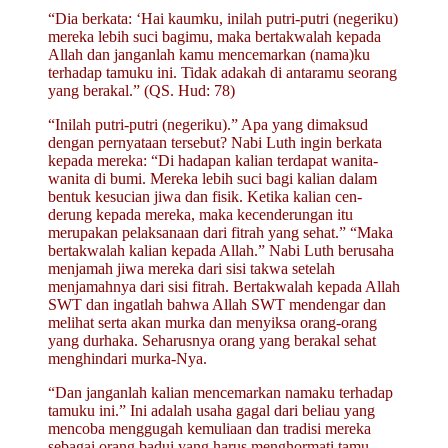
“Dia berkata: ‘Hai kaumku, inilah putri-putri (negeriku)
mereka lebih suci bagimu, maka bertakwalah kepada
Allah dan janganlah kamu mencemarkan (nama)ku
terhadap tamuku ini. Tidak adakah di antaramu seorang
yang berakal.” (QS. Hud: 78)
“Inilah putri-putri (negeriku).” Apa yang dimaksud
dengan pernyataan tersebut? Nabi Luth ingin berkata
kepada mereka: “Di hadapan kalian terdapat wanita-
wanita di bumi. Mereka lebih suci bagi kalian dalam
bentuk kesucian jiwa dan fisik. Ketika kalian cen­
derung kepada mereka, maka kecenderungan itu
merupakan pelaksanaan dari fitrah yang sehat.” “Maka
bertakwalah kalian kepada Allah.” Nabi Luth berusaha
menjamah jiwa mereka dari sisi takwa setelah
menjamahnya dari sisi fitrah. Bertakwalah kepada Allah
SWT dan ingatlah bahwa Allah SWT mendengar dan
melihat serta akan murka dan menyiksa orang-orang
yang durhaka. Seharusnya orang yang berakal sehat
menghindari murka-Nya.
“Dan janganlah kalian mencemarkan namaku terhadap
tamuku ini.” Ini adalah usaha gagal dari beliau yang
mencoba menggugah kemuliaan dan tradisi mereka
sebagai orang badui yang harus menghormati tamu,