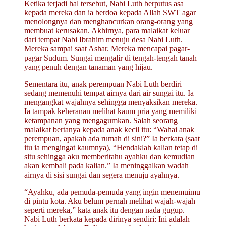
Ketika terjadi hal tersebut, Nabi Luth berputus asa
kepada mereka dan ia berdoa kepada Allah SWT agar
menolongnya dan menghancurkan orang-orang yang
membuat kerusakan. Akhirnya, para malaikat keluar
dari tempat Nabi Ibrahim menuju desa Nabi Luth.
Mereka sampai saat Ashar. Mereka mencapai pagar-
pagar Sudum. Sungai mengalir di tengah-tengah tanah
yang penuh dengan tanaman yang hijau.
Sementara itu, anak perempuan Nabi Luth berdiri
sedang memenuhi tempat airnya dari air sungai itu. Ia
mengangkat wajahnya sehingga menyaksikan mereka.
Ia tampak keheranan melihat kaum pria yang memiliki
ketampanan yang mengagumkan. Salah seorang
malaikat bertanya kepada anak kecil itu: “Wahai anak
perempuan, apakah ada rumah di sini?” Ia berkata (saat
itu ia mengingat kaum­nya), “Hendaklah kalian tetap di
situ sehingga aku memberitahu ayahku dan kemudian
akan kembali pada kalian.” Ia meninggalkan wadah
airnya di sisi sungai dan segera menuju ayahnya.
“Ayahku, ada pemuda-pemuda yang ingin menemuimu
di pintu kota. Aku belum pernah melihat wajah-wajah
seperti mereka,” kata anak itu dengan nada gugup.
Nabi Luth berkata kepada dirinya sendiri: Ini adalah