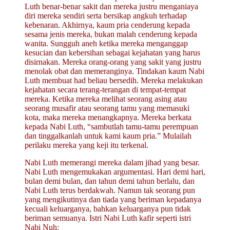
Luth benar-benar sakit dan mereka justru menganiaya
diri mereka sendiri serta bersikap angkuh terhadap
kebenaran. Akhirnya, kaum pria cenderung kepada
sesama jenis mereka, bukan malah cenderung kepada
wanita. Sungguh aneh ketika mereka menganggap
kesucian dan kebersihan sebagai kejahatan yang harus
disirnakan. Mereka orang-orang yang sakit yang justru
menolak obat dan memeranginya. Tindakan kaum Nabi
Luth membuat had beliau bersedih. Mereka melakukan
kejahatan secara terang-terangan di tempat-tempat
mereka. Ketika mereka melihat seorang asing atau
seorang musafir atau seorang tamu yang memasuki
kota, maka mereka menangkapnya. Mereka berkata
kepada Nabi Luth, “sambutlah tamu-tamu perempuan
dan tinggalkanlah untuk kami kaum pria.” Mulailah
perilaku mereka yang keji itu terkenal.
Nabi Luth memerangi mereka dalam jihad yang besar.
Nabi Luth mengemukakan argumentasi. Hari demi hari,
bulan demi bulan, dan tahun demi tahun berlalu, dan
Nabi Luth terus berdakwah. Namun tak seorang pun
yang mengikutinya dan tiada yang beriman kepadanya
kecuali keluarganya, bahkan keluarganya pun tidak
beriman semuanya. Istri Nabi Luth kafir seperti istri
Nabi Nuh: