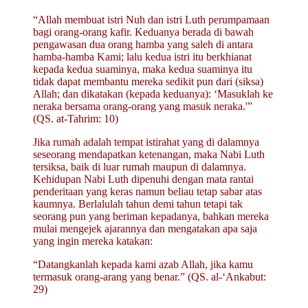
“Allah membuat istri Nuh dan istri Luth perumpamaan
bagi orang-orang kafir. Keduanya berada di bawah
pengawasan dua orang hamba yang saleh di antara
hamba-hamba Kami; lalu kedua istri itu berkhianat
kepada kedua suaminya, maka kedua suaminya itu
tidak dapat membantu mereka sedikit pun dari (siksa)
Allah; dan dikatakan (kepada keduanya): ‘Masuklah ke
neraka bersama orang-orang yang masuk neraka.'”
(QS. at-Tahrim: 10)
Jika rumah adalah tempat istirahat yang di dalamnya
seseorang mendapatkan ketenangan, maka Nabi Luth
tersiksa, baik di luar rumah maupun di dalamnya.
Kehidupan Nabi Luth dipenuhi dengan mata rantai
penderitaan yang keras namun beliau tetap sabar atas
kaumnya. Berlalulah tahun demi tahun tetapi tak
seorang pun yang beriman kepadanya, bahkan mereka
mulai mengejek ajarannya dan mengatakan apa saja
yang ingin mereka katakan:
“Datangkanlah kepada kami azab Allah, jika kamu
termasuk orang-arang yang benar.” (QS. al-‘Ankabut:
29)